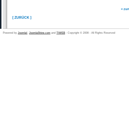
< zu
[ ZURÜCK ]
Powered by
Joomla!
,
JoomlaShine.com
and
TIWEB
- Copyright © 2008 - All Rights Reserved