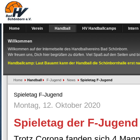
Home
Verein
Handball
HV Handballcamps
Intern
Willkommen
Willkommen auf der Internetseite des Handballvereins Bad Schönborn.
Wir freuen uns, Dich hier begrüßen zu dürfen. Viel Spaß auf den Seiten und bis
Handballcamp: Laut Bauamt kann der Handball die Schönbornhalle erst na
Home
Handball
F-Jugend
News
Spieletag F-Jugend
Spieletag F-Jugend
Montag, 12. Oktober 2020
Spieletag der F-Jugend
Trotz Corona fanden sich 4 Mann