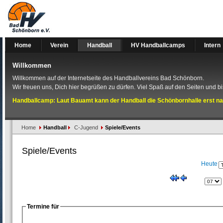
Home
Verein
Handball
HV Handballcamps
Intern
Willkommen
Willkommen auf der Internetseite des Handballvereins Bad Schönborn.
Wir freuen uns, Dich hier begrüßen zu dürfen. Viel Spaß auf den Seiten und bis
Handballcamp: Laut Bauamt kann der Handball die Schönbornhalle erst na
Home
Handball
C-Jugend
Spiele/Events
Spiele/Events
Heute
Termine für