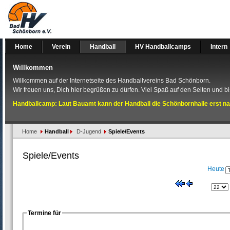
Home
Verein
Handball
HV Handballcamps
Intern
Willkommen
Willkommen auf der Internetseite des Handballvereins Bad Schönborn.
Wir freuen uns, Dich hier begrüßen zu dürfen. Viel Spaß auf den Seiten und bis
Handballcamp: Laut Bauamt kann der Handball die Schönbornhalle erst na
Home
Handball
D-Jugend
Spiele/Events
Spiele/Events
Heute
Termine für