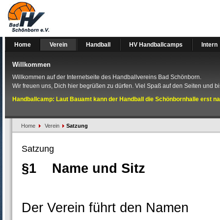
Home
Verein
Handball
HV Handballcamps
Intern
Willkommen
Willkommen auf der Internetseite des Handballvereins Bad Schönborn.
Wir freuen uns, Dich hier begrüßen zu dürfen. Viel Spaß auf den Seiten und bis
Handballcamp: Laut Bauamt kann der Handball die Schönbornhalle erst na
Home
Verein
Satzung
Satzung
§1 Name und Sitz
Der Verein führt den Namen