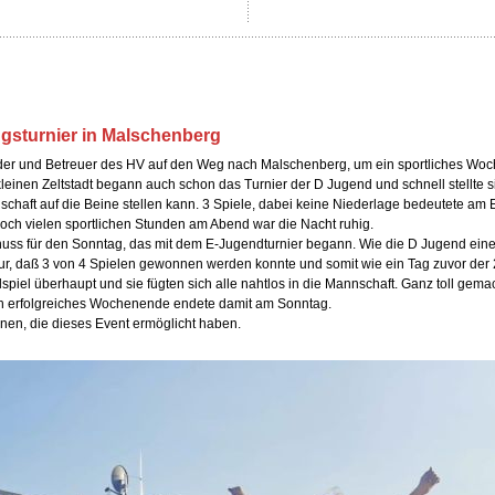
gsturnier in Malschenberg
der und Betreuer des HV auf den Weg nach Malschenberg, um ein sportliches W
kleinen Zeltstadt begann auch schon das Turnier der D Jugend und schnell stellte 
haft auf die Beine stellen kann. 3 Spiele, dabei keine Niederlage bedeutete am E
ch vielen sportlichen Stunden am Abend war die Nacht ruhig.
uss für den Sonntag, das mit dem E-Jugendturnier begann. Wie die D Jugend eine
nur, daß 3 von 4 Spielen gewonnen werden konnte und somit wie ein Tag zuvor der 2.
spiel überhaupt und sie fügten sich alle nahtlos in die Mannschaft. Ganz toll gemac
ich erfolgreiches Wochenende endete damit am Sonntag.
nnen, die dieses Event ermöglicht haben.