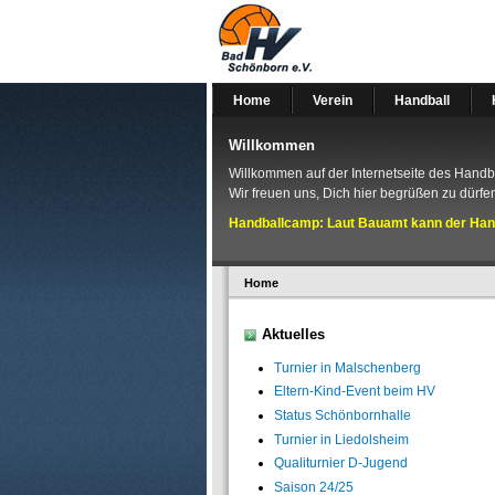
Home
Verein
Handball
Willkommen
Willkommen auf der Internetseite des Hand
Wir freuen uns, Dich hier begrüßen zu dürfen
Handballcamp: Laut Bauamt kann der Handb
Home
Aktuelles
Turnier in Malschenberg
Eltern-Kind-Event beim HV
Status Schönbornhalle
Turnier in Liedolsheim
Qualiturnier D-Jugend
Saison 24/25