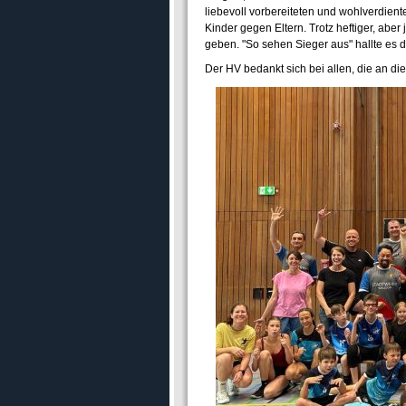
liebevoll vorbereiteten und wohlverdient
Kinder gegen Eltern. Trotz heftiger, abe
geben. "So sehen Sieger aus" hallte es 
Der HV bedankt sich bei allen, die an di