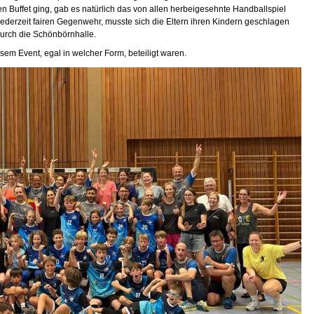
en Buffet ging, gab es natürlich das von allen herbeigesehnte Handballspiel
r jederzeit fairen Gegenwehr, musste sich die Eltern ihren Kindern geschlagen
durch die Schönbörnhalle.
esem Event, egal in welcher Form, beteiligt waren.