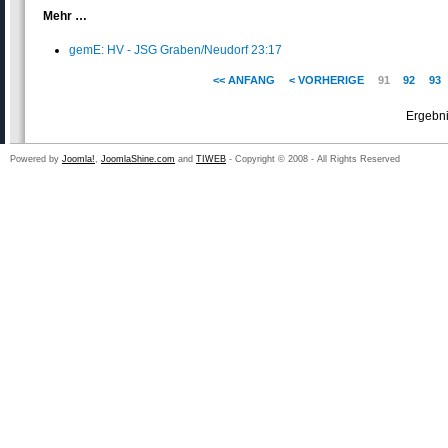
Mehr …
gemE: HV - JSG Graben/Neudorf 23:17
<< ANFANG
< VORHERIGE
91
92
93
Ergebni
Powered by
Joomla!
,
JoomlaShine.com
and
TIWEB
- Copyright © 2008 - All Rights Reserved