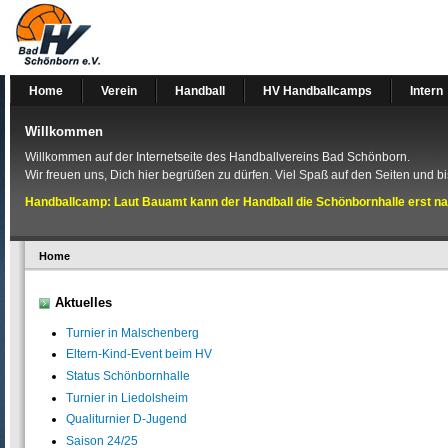
Home
Verein
Handball
HV Handballcamps
Intern
Willkommen
Willkommen auf der Internetseite des Handballvereins Bad Schönborn.
Wir freuen uns, Dich hier begrüßen zu dürfen. Viel Spaß auf den Seiten und bis
Handballcamp: Laut Bauamt kann der Handball die Schönbornhalle erst na
Home
Aktuelles
Turnier in Malschenberg
Eltern-Kind-Event beim HV
Status Schönbornhalle
Turnier in Liedolsheim
Qualiturnier D-Jugend
Saison 24/25